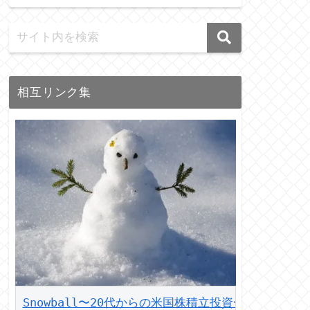
相互リンク集
Snowball〜20代からの米国株積立投資〜