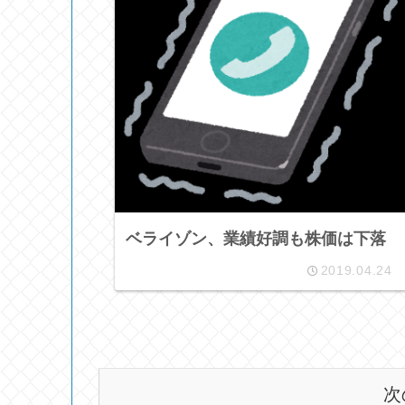
ベライゾン、業績好調も株価は下落
2019.04.24
次