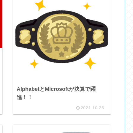
AlphabetとMicrosoftが決算で躍
進！！
2021.10.28