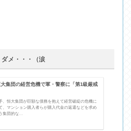
うダメ・・・（涙
大集団の経営危機で軍・警察に「第1級厳戒
手、恒大集団が巨額な債務を抱えて経営破綻の危機に
て、マンション購入者らが購入代金の返還などを求め
う集団的な…