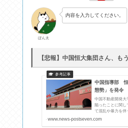
内容を入力してください。
ぽん太
【悲報】中国恒大集団さん、も
中国指導部 恒
態勢」を発令
中国不動産開発大
陥ったことに関し
て混乱や暴力を伴
www.news-postseven.com