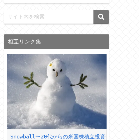
相互リンク集
Snowball〜20代からの米国株積立投資〜