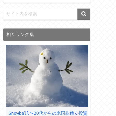
相互リンク集
Snowball〜20代からの米国株積立投資〜