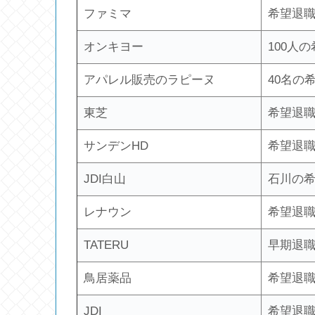
ファミマ
希望退職
オンキヨー
100人
アパレル販売のラピーヌ
40名の
東芝
希望退職
サンデンHD
希望退職
JDI白山
石川の希
レナウン
希望退職
TATERU
早期退職
鳥居薬品
希望退職
JDI
希望退職1