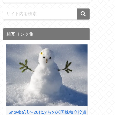
相互リンク集
Snowball〜20代からの米国株積立投資〜