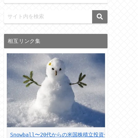
相互リンク集
Snowball〜20代からの米国株積立投資〜