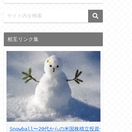
相互リンク集
Snowball〜20代からの米国株積立投資〜