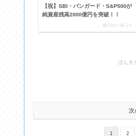
【祝】SBI・バンガード・S&P500が
純資産残高2000億円を突破！！
2021.05.21
ぽん太
次
1
2