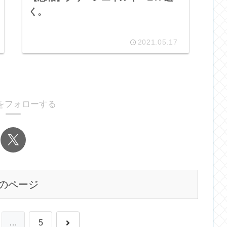
く。
2021.05.17
をフォローする
のページ
次
…
5