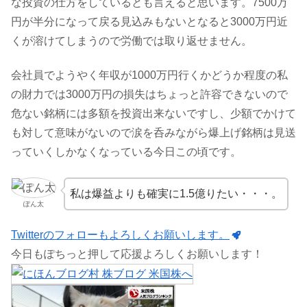
な投資の仕方をしているとも言えると思います。7500万
円が半分になって戻る見込みもないとなると3000万円近
くが溶けてしまうので労働では取り返せません。
会社員でようやく年収が1000万円行くかどうか程度の私
の財力では3000万円の損失はちょっと許容できないので
危ない銘柄には多額を投資出来ないですし、少額でかけて
も対して意味がないので涙を呑みながら爆上げ銘柄は見送
っていくしかなくなっている今日この頃です。
私は爆益よりも確実に1.5億りたい・・・。
ぽん太
Twitterのフォローもよろしくお願いします。
今日もぽちっと押して応援よろしくお願いします！