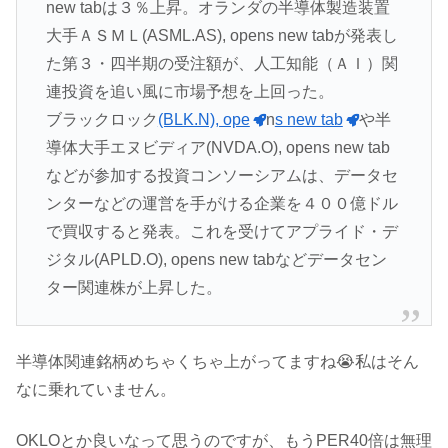
new tabは３％上昇。オランダの半導体製造装置
大手ＡＳＭＬ(ASML.AS), opens new tabが発表し
た第３・四半期の受注額が、人工知能（ＡＩ）関
連投資を追い風に市場予想を上回った。
ブラックロック
(BLK.N), ope
n
s new tab
や半
導体大手エヌビディア(NVDA.O), opens new tab
などが参加する投資コンソーシアムは、データセ
ンターなどの運営を手がける企業を４００億ドル
で買収すると発表。これを受けてアプライド・デ
ジタル(APLD.O), opens new tabなどデータセン
ター関連株が上昇した。
半導体関連銘柄めちゃくちゃ上がってますね😭私はそん
なに乗れていません。
OKLOとか良いなって思うのですが、もうPER40倍は無理