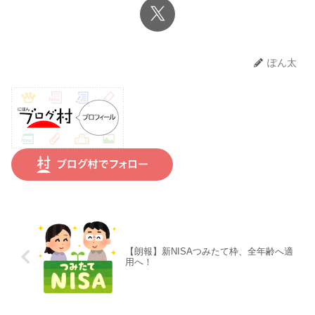
ぽん太
【朗報】新NISAつみたて枠、全年齢へ適
用へ！