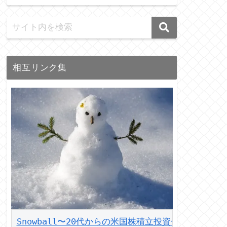
相互リンク集
Snowball〜20代からの米国株積立投資〜