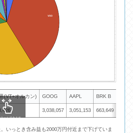
界(VT+オルカン)
GOOG
AAPL
BRK B
BTI
8,426
3,038,057
3,051,153
663,649
500,0
クロールできます
た。いっとき含み益も2000万円付近まで下げていま