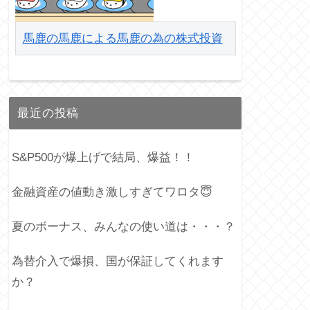
馬鹿の馬鹿による馬鹿の為の株式投資
最近の投稿
S&P500が爆上げで結局、爆益！！
金融資産の値動き激しすぎてワロタ😇
KO
MSFT
eMAXIS Slim 米国株式
夏のボーナス、みんなの使い道は・・・？
50
311,376
243,940
27,965
為替介入で爆損、国が保証してくれます
か？