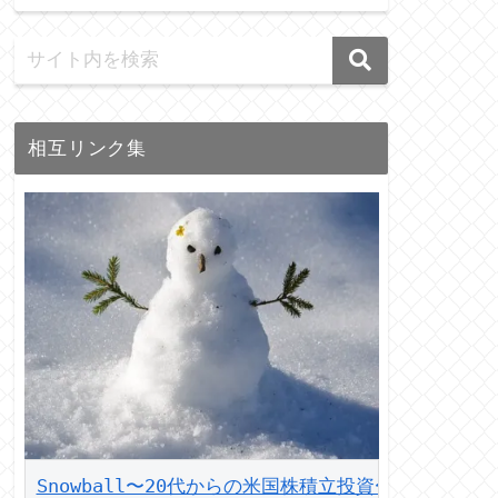
相互リンク集
Snowball〜20代からの米国株積立投資〜