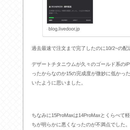
blog.livedoor.jp
過去最速で注文まで完了したのに10/2~の
デザートチタニウムが久々のゴールド系のiPh
ったからなのか15の完成度が微妙に低かっ
いたように思いました。
ちなみに15ProMaxは14ProMaxとく
ちが明らかに悪くなったのが不満点でした。P