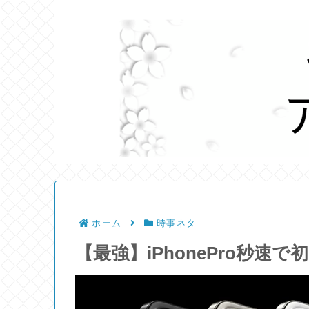
ホーム
時事ネタ
【最強】iPhonePro秒速