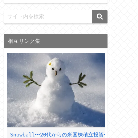
相互リンク集
Snowball〜20代からの米国株積立投資〜