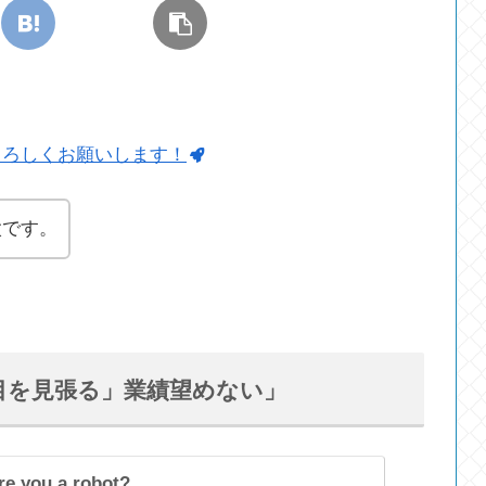
よろしくお願いします！
太です。
目を見張る」業績望めない」
re you a robot?