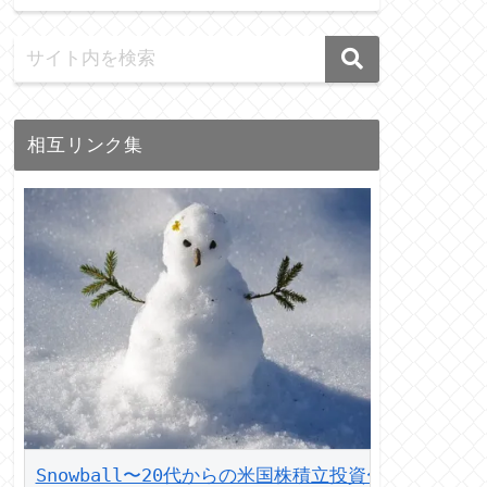
相互リンク集
Snowball〜20代からの米国株積立投資〜