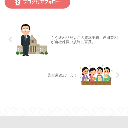
もう終わりだよこの資本主義、岸田首相
が自社株買い規制に言及。
柴犬運送忘年会！