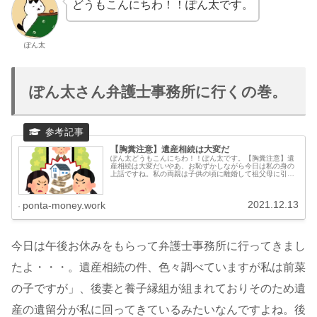
どうもこんにちわ！！ぽん太です。
ぽん太
ぽん太さん弁護士事務所に行くの巻。
【胸糞注意】遺産相続は大変だ
ぽん太どうもこんにちわ！！ぽん太です。【胸糞注意】遺
産相続は大変だいやあ、お恥ずかしながら今日は私の身の
上話ですね。私の両親は子供の頃に離婚して祖父母に引き
取られて育っています。父親が再婚しているので私には一
応一緒に暮らしたことない養母が居
2021.12.13
ponta-money.work
今日は午後お休みをもらって弁護士事務所に行ってきまし
たよ・・・。遺産相続の件、色々調べていますが私は前菜
の子ですが」、後妻と養子縁組が組まれておりそのため遺
産の遺留分が私に回ってきているみたいなんですよね。後