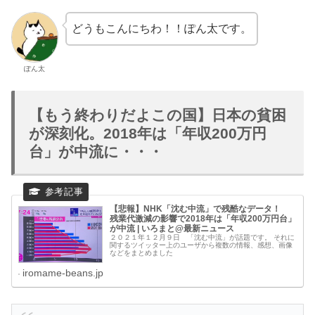
どうもこんにちわ！！ぽん太です。
ぽん太
【もう終わりだよこの国】日本の貧困
が深刻化。2018年は「年収200万円
台」が中流に・・・
【悲報】NHK「沈む中流」で残酷なデータ！
残業代激減の影響で2018年は「年収200万円台」
が中流 | いろまと@最新ニュース
２０２１年１２月９日 「沈む中流」が話題です。 それに
関するツイッター上のユーザから複数の情報、感想、画像
などをまとめました
iromame-beans.jp