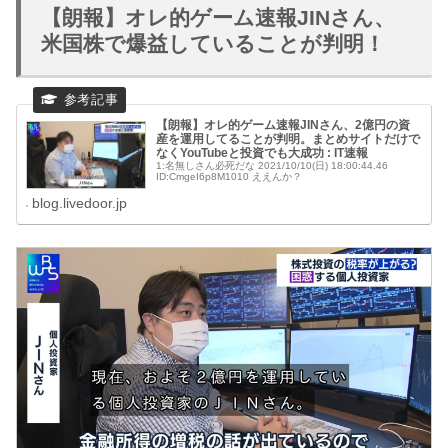
【朗報】オレ的ゲーム速報JINさん、
米国株で爆益していることが判明！
【朗報】オレ的ゲーム速報JINさん、2億円の資
産を運用してることが判明。まとめサイトだけで
なくYouTubeと投資でも大成功 : IT速報
1:名無しさん必死だな 2021/10/10(日) 18:00:44.46
ID:CmgeI6p8M1010 ええんか？
blog.livedoor.jp