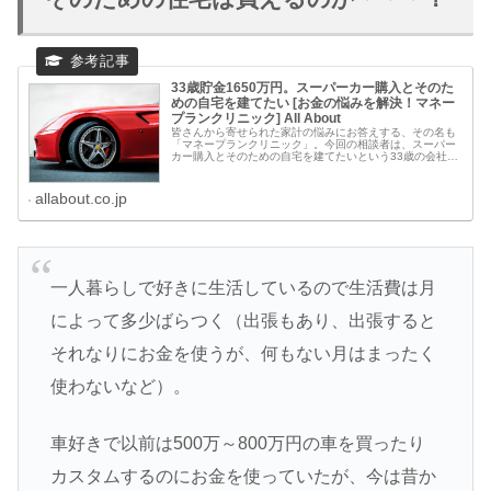
33歳貯金1650万円。スーパーカー購入とそのた
めの自宅を建てたい [お金の悩みを解決！マネー
プランクリニック] All About
皆さんから寄せられた家計の悩みにお答えする、その名も
「マネープランクリニック」。今回の相談者は、スーパー
カー購入とそのための自宅を建てたいという33歳の会社員
男性。ただし、金額が大きいだけに本当に可能かどうか、
悩んでいるとのこと。はたしてそ
allabout.co.jp
一人暮らしで好きに生活しているので生活費は月
によって多少ばらつく（出張もあり、出張すると
それなりにお金を使うが、何もない月はまったく
使わないなど）。
車好きで以前は500万～800万円の車を買ったり
カスタムするのにお金を使っていたが、今は昔か