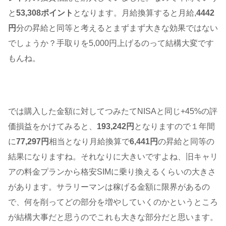
と
53,308ポイント
となります。月給換算すると月給,
4442
円
分の昇給と同等と考えるとまずまず大きな効果ではない
でしょうか？手取りを5,000円上げるのって結構大変です
もんね。
では購入した金額に対してつみたてNISAと同じ+45%の評
価損益をかけてみると、
193,242円
となりますので１年間
に
77,297円
相当となり月給換算で
6,441円
の昇給と同等の
結果になりますね。それなりに大きいですよね、旧キャリ
アの料金プランから格安SIMに乗り換えるくらいの大きさ
があります。サラリーマンは稼げる金額に限界があるの
で、何を削ってどの部分を増やしていくのかというところ
が結構大事だと思うのでこれも大きな部分だと思います。