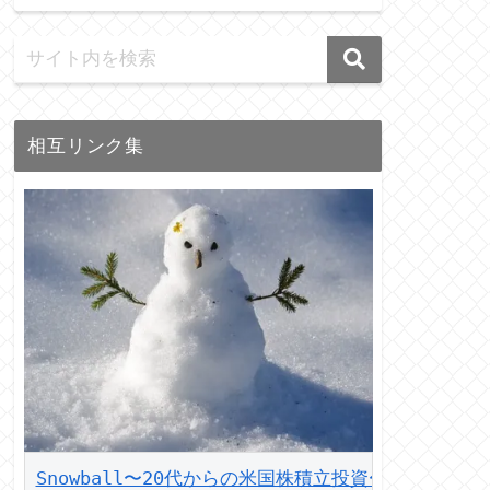
相互リンク集
Snowball〜20代からの米国株積立投資〜