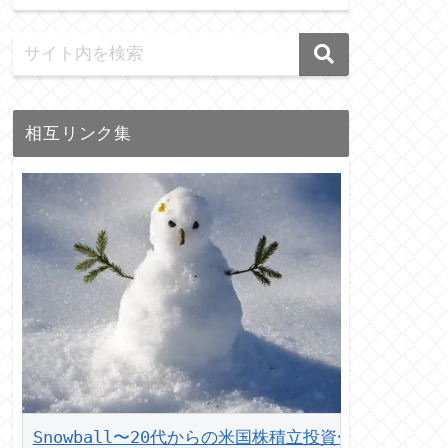
相互リンク集
Snowball〜20代からの米国株積立投資〜