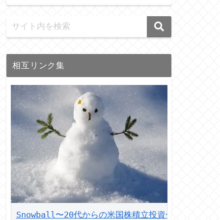
相互リンク集
Snowball〜20代からの米国株積立投資〜