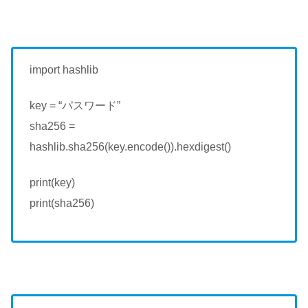
import hashlib
key = “パスワード”
sha256 =
hashlib.sha256(key.encode()).hexdigest()
print(key)
print(sha256)