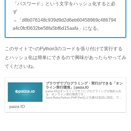
「パスワード」という文字をハッシュ化すると必
ず
→「d8b076148c939d9d2d6eb60458969c486794
a4c0fcf0632be58fa5bf6d15aafa」になる。
このサイトで↑のPython3のコードを張り付けて実行する
とハッシュ化は簡単にできるので興味があったらやってみ
てくださいね。
ブラウザでプログラミング・実行ができる「オン
ライン実行環境」| paiza.IO
paiza.IOはオンラインですぐにプログラミングが始められ
る、オンライン実行環境です。
Java,Ruby,Python,PHP,Perlなど主要32言語に対応。プロ
グラミング学習にも。
paiza.IO