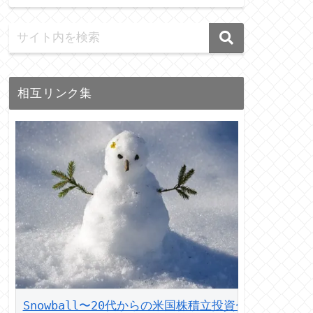
相互リンク集
Snowball〜20代からの米国株積立投資〜