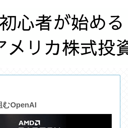
むOpenAI