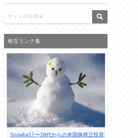
相互リンク集
Snowball〜20代からの米国株積立投資〜