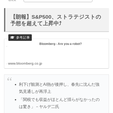
【朗報】S&P500、ストラテジストの
予想を超えて上昇中⤴︎
Bloomberg - Are you a robot?
www.bloomberg.co.jp
利下げ観測とAI熱が後押し、春先に沈んだ強
気見通しが再浮上
「関税でも収益がほとんど揺らがなかったの
は驚き」－ヤルデ二氏