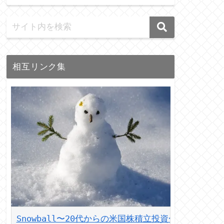
相互リンク集
Snowball〜20代からの米国株積立投資〜