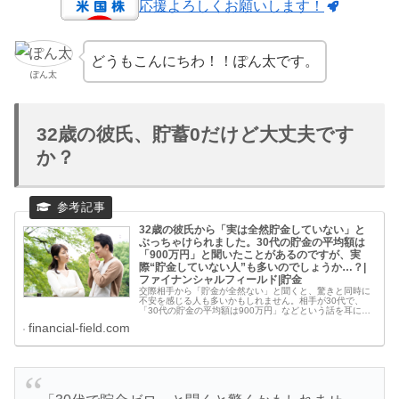
応援よろしくお願いします！
どうもこんにちわ！！ぽん太です。
ぽん太
32歳の彼氏、貯蓄0だけど大丈夫です
か？
32歳の彼氏から「実は全然貯金していない」と
ぶっちゃけられました。30代の貯金の平均額は
「900万円」と聞いたことがあるのですが、実
際“貯金していない人”も多いのでしょうか…？|
ファイナンシャルフィールド|貯金
交際相手から「貯金が全然ない」と聞くと、驚きと同時に
不安を感じる人も多いかもしれません。相手が30代で、
「30代の貯金の平均額は900万円」などという話を耳にし
たことがあれば、なおさらです。 では実際、30代の人はど
financial-field.com
れくらい貯金をしているの