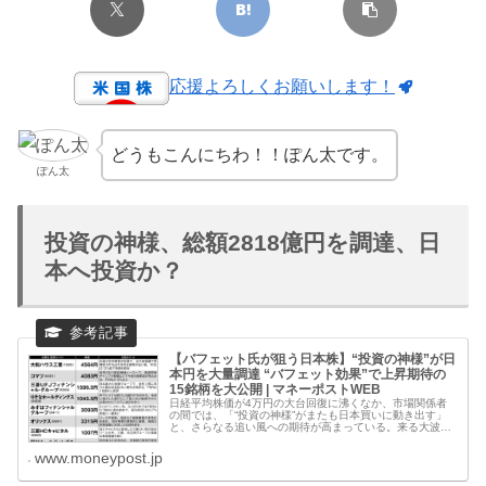
応援よろしくお願いします！
どうもこんにちわ！！ぽん太です。
ぽん太
投資の神様、総額2818億円を調達、日
本へ投資か？
【バフェット氏が狙う日本株】“投資の神様”が日
本円を大量調達 “バフェット効果”で上昇期待の
15銘柄を大公開 | マネーポストWEB
日経平均株価が4万円の大台回復に沸くなか、市場関係者
の間では、「“投資の神様”がまたも日本買いに動き出す」
と、さらなる追い風への期待が高まっている。来る大波
に、どう備えればいいのか。 10月10日に...
www.moneypost.jp