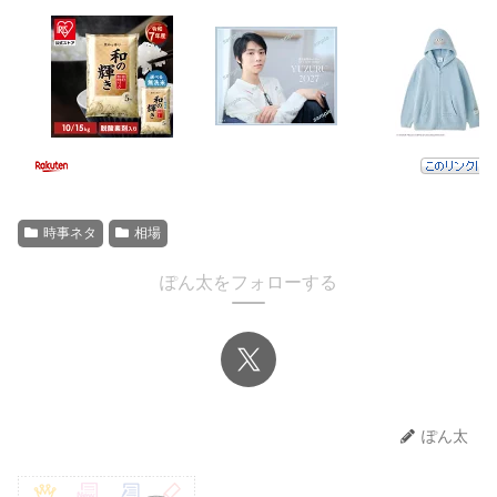
時事ネタ
相場
ぽん太をフォローする
ぽん太