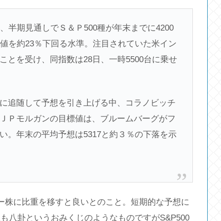
期見通しでＳ＆Ｐ500種が年末までに4200
終値を約23％下回る水準。注目されていた米イン
とを受け、同指数は28日、一時5500台に乗せ
追随して予想を引き上げる中、コラノビッチ
ＪＰモルガンの目標値は、ブルームバーグがフ
い。年末の平均予想は5317と約３％の下落を示
ュー株に比重を移すと良いとのこと。短期的な予想に
八卦というおみくじのようなものですがS&P500