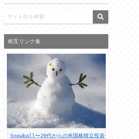
相互リンク集
Snowball〜20代からの米国株積立投資〜