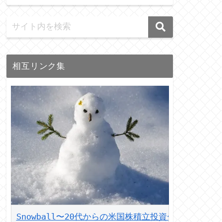
相互リンク集
Snowball〜20代からの米国株積立投資〜