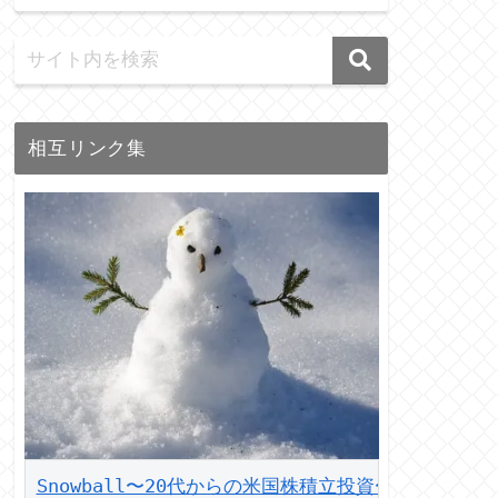
相互リンク集
Snowball〜20代からの米国株積立投資〜