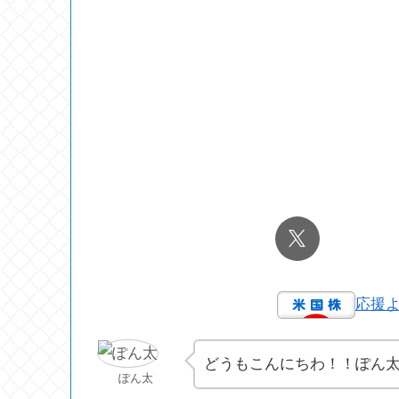
応援
どうもこんにちわ！！ぽん
ぽん太