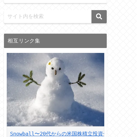
相互リンク集
Snowball〜20代からの米国株積立投資〜