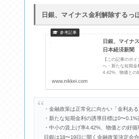
日銀、マイナス金利解除するっ
日銀、マイナス
日本経済新聞
【この記事のポイ
へ・新たな短期金
4.42%、物価と
でマイナス金利政
www.nikkei.com
・金融政策は正常化に向かい「金利ある
・新たな短期金利の誘導目標は0〜0.1
・中小の賃上げ率4.42%、物価との好
日銀
は18〜19日に開く金融政策決定