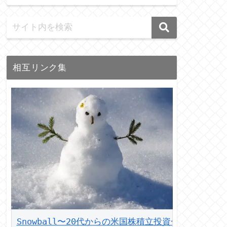
相互リンク集
Snowball〜20代からの米国株積立投資〜