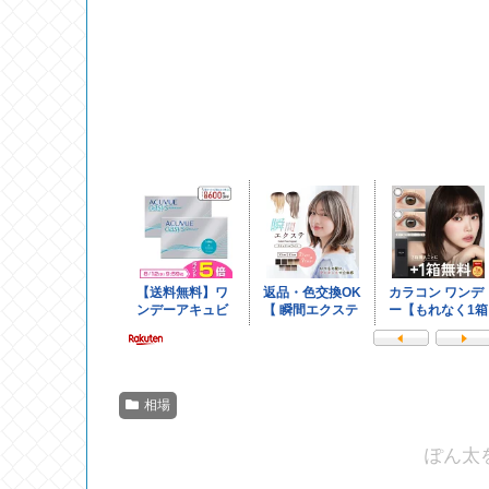
相場
ぽん太