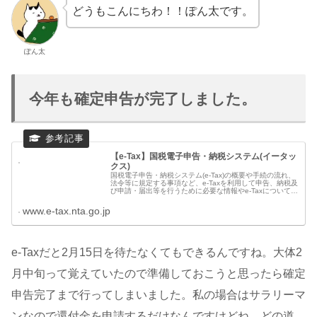
どうもこんにちわ！！ぽん太です。
ぽん太
今年も確定申告が完了しました。
【e-Tax】国税電子申告・納税システム(イータッ
クス)
国税電子申告・納税システム(e-Tax)の概要や手続の流れ、
法令等に規定する事項など、e-Taxを利用して申告、納税及
び申請・届出等を行うために必要な情報やe-Taxについての
お知らせを掲載しています。
www.e-tax.nta.go.jp
e-Taxだと2月15日を待たなくてもできるんですね。大体2
月中旬って覚えていたので準備しておこうと思ったら確定
申告完了まで行ってしまいました。私の場合はサラリーマ
ンなので還付金を申請するだけなんですけどね。どの道、