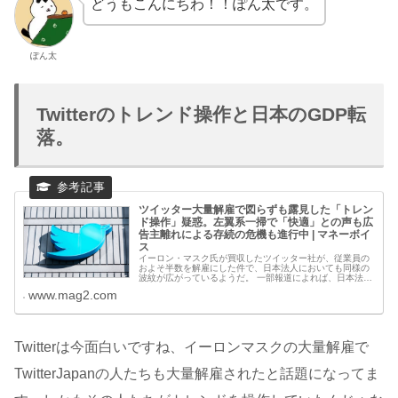
どうもこんにちわ！！ぽん太です。
ぽん太
Twitterのトレンド操作と日本のGDP転
落。
ツイッター大量解雇で図らずも露見した「トレン
ド操作」疑惑。左翼系一掃で「快適」との声も広
告主離れによる存続の危機も進行中 | マネーボイ
ス
イーロン・マスク氏が買収したツイッター社が、従業員の
およそ半数を解雇にした件で、日本法人においても同様の
波紋が広がっているようだ。 一部報道によれば、日本法人
でも幅広い部署で社員が解雇されたということで、なかで
www.mag2.com
も広報部門に関しては、全員が解
Twitterは今面白いですね、イーロンマスクの大量解雇で
TwitterJapanの人たちも大量解雇されたと話題になってま