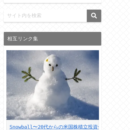
相互リンク集
Snowball〜20代からの米国株積立投資〜