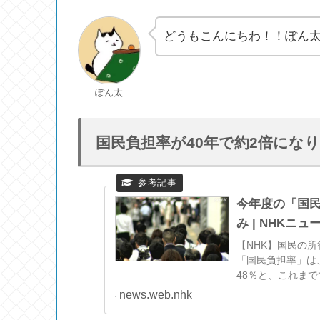
どうもこんにちわ！！ぽん
ぽん太
国民負担率が40年で約2倍にな
今年度の「国民
み | NHKニュ
【NHK】国民の
「国民負担率」は
48％と、これま
の増加がそれを
news.web.nhk