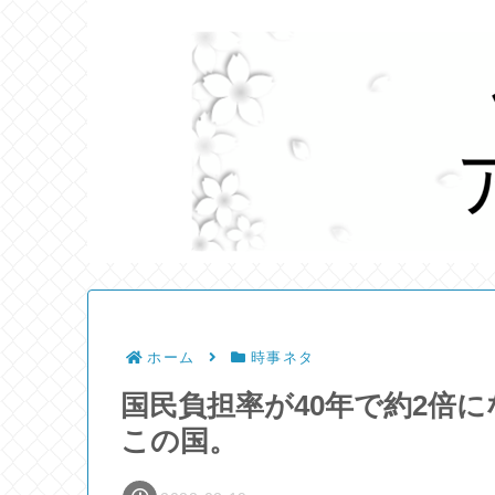
ホーム
時事ネタ
国民負担率が40年で約2倍
この国。