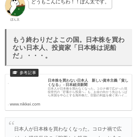
どうもこんにちわ！！ぽん太です。
ぽん太
もう終わりだよこの国。日本株を買わ
ない日本人、投資家「日本株は泥船
だ」・・・。
日本株を買わない日本人 新しい資本主義「貧し
くなる」 - 日本経済新聞
日本人が日本株を買わなくなった。コロナ禍で広がった現
役世代の「貯蓄から投資へ」も、お金の向かう先はもっぱ
ら米国を中心とする海外株だ。巨額の利益を稼ぐ米ハイテ
ク企業と比べると、日本企業の成長ストーリーは色あせて
見える。日本株を支えた日銀や公的
www.nikkei.com
日本人が日本株を買わなくなった。コロナ禍で広