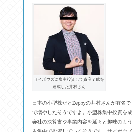
サイボウズに集中投資して資産７億を
達成した井村さん
日本の小型株だとZeppyの井村さんが有名
で増やしたそうですよ。小型株集中投資を
会社の決算書や事業内容を延々と趣味のよ
み集中で投資していくそうです。サイボウズ