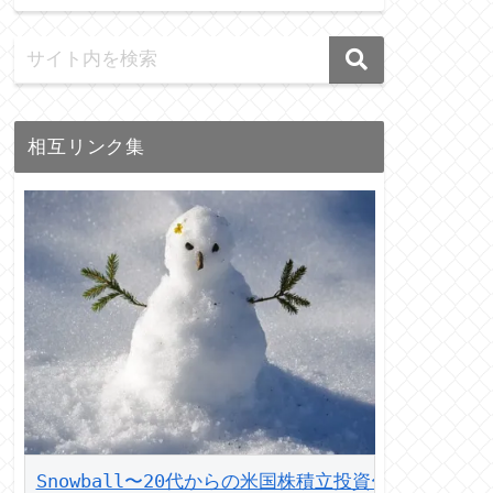
相互リンク集
Snowball〜20代からの米国株積立投資〜