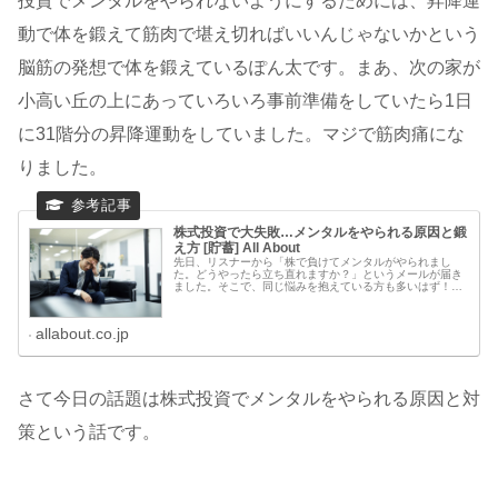
投資でメンタルをやられないようにするためには、昇降運
動で体を鍛えて筋肉で堪え切ればいいんじゃないかという
脳筋の発想で体を鍛えているぽん太です。まあ、次の家が
小高い丘の上にあっていろいろ事前準備をしていたら1日
に31階分の昇降運動をしていました。マジで筋肉痛にな
りました。
株式投資で大失敗…メンタルをやられる原因と鍛
え方 [貯蓄] All About
先日、リスナーから「株で負けてメンタルがやられまし
た。どうやったら立ち直れますか？」というメールが届き
ました。そこで、同じ悩みを抱えている方も多いはず！と
思い、「株初心者がメンタルがやられる原因と鍛え方」に
ついてまとめることにしました。
allabout.co.jp
さて今日の話題は株式投資でメンタルをやられる原因と対
策という話です。