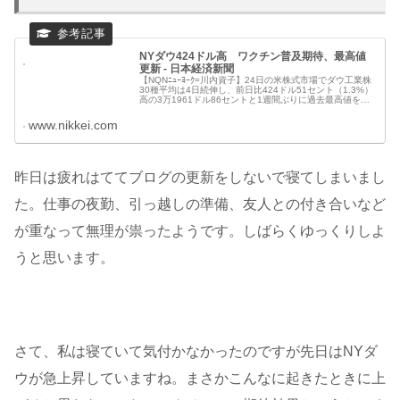
NYダウ424ドル高 ワクチン普及期待、最高値
更新 - 日本経済新聞
【NQNﾆｭｰﾖｰｸ=川内資子】24日の米株式市場でダウ工業株
30種平均は4日続伸し、前日比424ドル51セント（1.3%）
高の3万1961ドル86セントと1週間ぶりに過去最高値を更
新した。新型コロナウイルスワクチンの普及で経済が正常
化する
www.nikkei.com
昨日は疲れはててブログの更新をしないで寝てしまいまし
た。仕事の夜勤、引っ越しの準備、友人との付き合いなど
が重なって無理が祟ったようです。しばらくゆっくりしよ
うと思います。
さて、私は寝ていて気付かなかったのですが先日はNYダ
ウが急上昇していますね。まさかこんなに起きたときに上