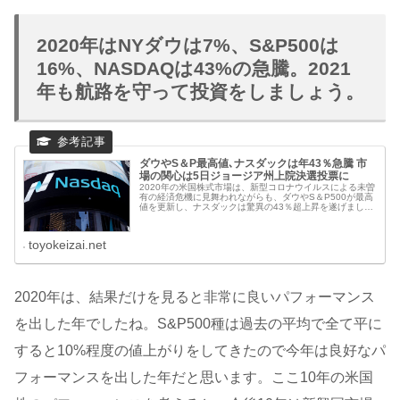
2020年はNYダウは7%、S&P500は
16%、NASDAQは43%の急騰。2021
年も航路を守って投資をしましょう。
ダウやS＆P最高値､ナスダックは年43％急騰 市
場の関心は5日ジョージア州上院決選投票に
2020年の米国株式市場は、新型コロナウイルスによる未曽
有の経済危機に見舞われながらも、ダウやS＆P500が最高
値を更新し、ナスダックは驚異の43％超上昇を遂げまし
た。業種や個別銘柄で明暗が分かれる中、投資家心理や今
後の展望はどう変化したの
toyokeizai.net
2020年は、結果だけを見ると非常に良いパフォーマンス
を出した年でしたね。S&P500種は過去の平均で全て平に
すると10%程度の値上がりをしてきたので今年は良好なパ
フォーマンスを出した年だと思います。ここ10年の米国