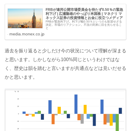
FRBが連邦公開市場委員会を待たず0.50％の緊急
利下げ | 広瀬隆雄のやっぱり米国株 | マネクリ マ
ネックス証券の投資情報とお金に役立つメディア
FRBが緊急利下げ。利下げ幅0.50％というのも歓迎せざる
決定。市場のリアクション。不況の到来に目を光らせるこ
と
media.monex.co.jp
過去を振り返ると少しだけ今の状況について理解が深まる
と思います。しかしながら100%同じというわけではな
く、歴史は韻を踏むと言いますが共通点などは見いだせる
かと思います。