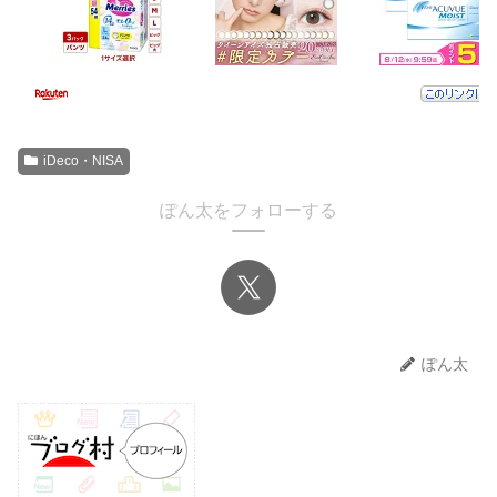
iDeco・NISA
ぽん太をフォローする
ぽん太