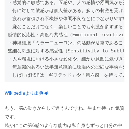
・感覚的に敏感である。五感や、人の感情や雰囲気から受け
　何に対して敏感かは個人差がある。多くの刺激を受ける
　疲れが蓄積され不機嫌や体調不良などにつながりやすい。
　嫌なことだけでなく、楽しいことでも刺激が多すぎると疲
感情的反応性・高度な共感性（Emotional reactivity a
・神経細胞「ミラーニューロン」の活動が活発であること
些細な刺激に対する感受性（Sensitivity to Subtle s
・人や環境における小さな変化や、細かい意図に気づきやす
　無意識的あるいは半無意識的に環境内の些細な事柄を処理
　しばしばHSPは「ギフテッド」や「第六感」を持ってい
Wikipediaより出典
もう、脳の動きからして違うんですね。生まれ持った気質
です。
確かにこの第6感のような能力は私自身もずっと自分の中