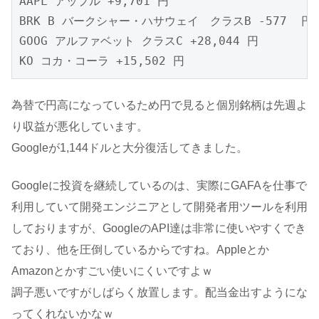
AAPL アップル +9,701 円

BRK B バークシャー・ハサウェイ　クラスB -577  円

GOOG アルファベット クラスC +28,044 円

為替で円高になっているため円で見ると個別銘柄は先週よ
り収益が悪化しています。
Googleが1,144ドルと大分復活してきました。
Googleに投資を継続しているのは、実際にGAFAを仕事で
利用していて開発エンジニアとして開発者用ツールを利用
しておりますが、GoogleのAPI達は非常に使いやすくでき
ており、他を圧倒しているからですね。Appleとか
Amazonとかすごい使いにくいですよｗ
調子悪いですがしばらく放置します。配当金出すようにな
ってくれないかなｗ