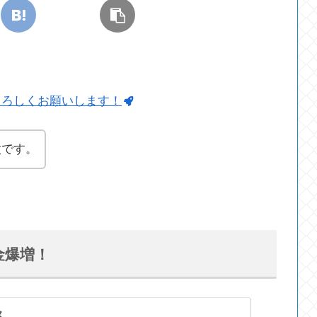
よろしくお願いします！
太です。
金爆増！
ス