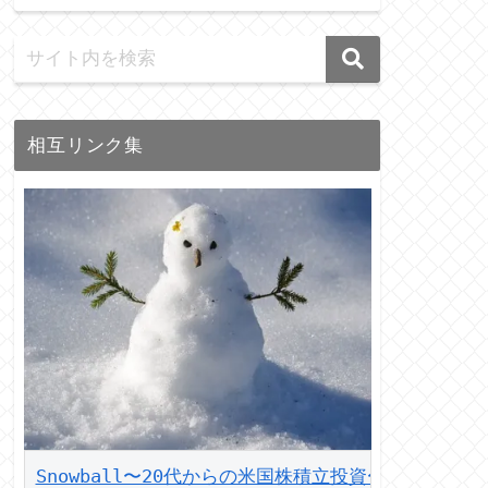
相互リンク集
Snowball〜20代からの米国株積立投資〜