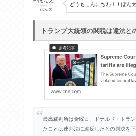
どうもこんにちわ！！ぽん
ぽん太
トランプ大統領の関税は違法と
Supreme Court
tariffs are ille
The Supreme Court
violated federal l
www.cnn.com
最高裁判所は金曜日、ドナルド・トラン
た
ことは連邦法に違反したとの判決を下