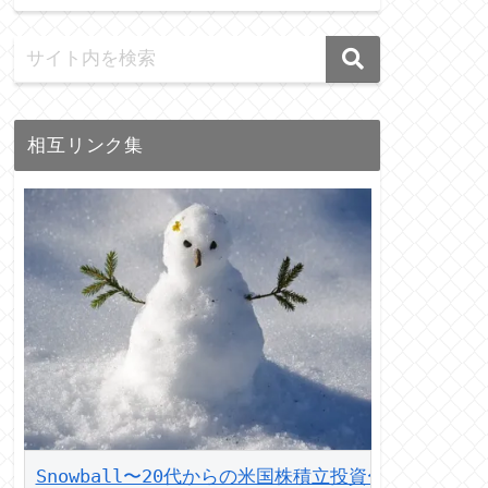
相互リンク集
Snowball〜20代からの米国株積立投資〜