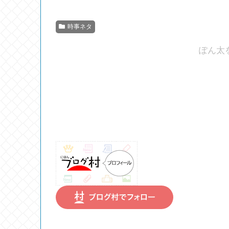
時事ネタ
ぽん太