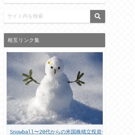
相互リンク集
Snowball〜20代からの米国株積立投資〜