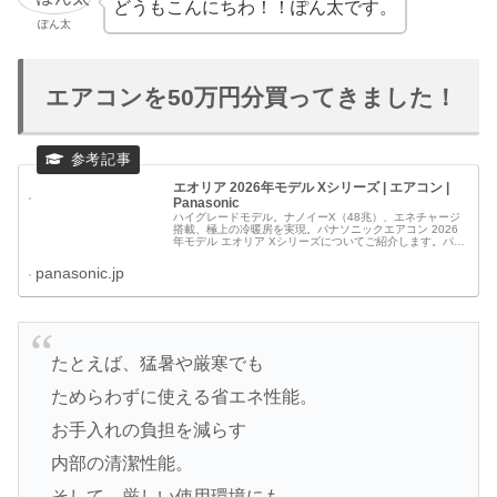
どうもこんにちわ！！ぽん太です。
ぽん太
エアコンを50万円分買ってきました！
エオリア 2026年モデル Xシリーズ | エアコン |
Panasonic
ハイグレードモデル。ナノイーX（48兆）、エネチャージ
搭載、極上の冷暖房を実現。パナソニックエアコン 2026
年モデル エオリア Xシリーズについてご紹介します。パナ
ソニックのエアコンのサイトです。
panasonic.jp
たとえば、猛暑や厳寒でも
ためらわずに使える省エネ性能。
お手入れの負担を減らす
内部の清潔性能。
そして、厳しい使用環境にも